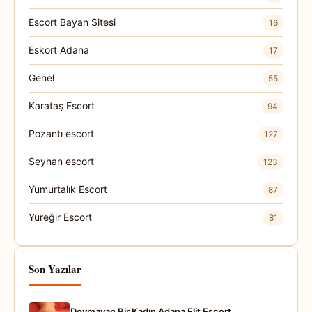
Escort Bayan Sitesi
16
Eskort Adana
17
Genel
55
Karataş Escort
94
Pozantı escort
127
Seyhan escort
123
Yumurtalık Escort
87
Yüreğir Escort
81
Son Yazılar
Doymayan Bir Kadın Adana Elit Escort