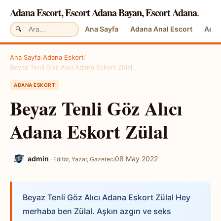
Adana Escort, Escort Adana Bayan, Escort Adana
.
Ana Sayfa
Adana Anal Escort
Adan
Ana Sayfa
/
Adana Eskort
/
Beyaz Tenli Göz Alıcı Adana Eskort Zülal…
ADANA ESKORT
Beyaz Tenli Göz Alıcı
Adana Eskort Zülal
admin
08 May 2022
· Editör, Yazar, Gazeteci
Beyaz Tenli Göz Alıcı Adana Eskort Zülal Hey
merhaba ben Zülal. Aşkın azgın ve seks